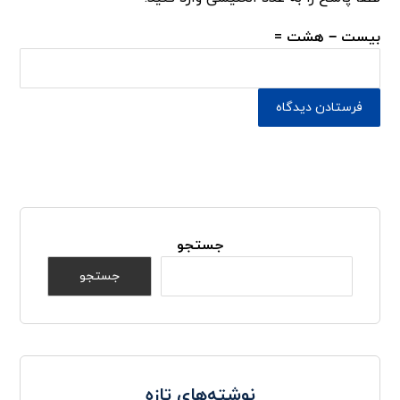
بیست − هشت =
جستجو
جستجو
نوشته‌های تازه