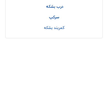
درب بشکه
سرکپ
کمربند بشکه
با پولاد کاوه
پولاد پرداز کاوه
کمربند بشکه
درباره ما
بشکه پلاستیکی الرینگ
تماس با ما
وبلاگ
مجوزها
تاپسیل
حلقه بشکه
کپسیل
طوق بشکه