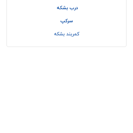
درب بشکه
سرکپ
کمربند بشکه
با پولاد کاوه
پولاد پرداز کاوه
کمربند بشکه
درباره ما
بشکه پلاستیکی الرینگ
تماس با ما
وبلاگ
مجوزها
تاپسیل
حلقه بشکه
کپسیل
طوق بشکه