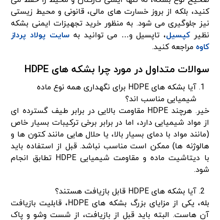
صحیح نوع بشکه، نه تنها ایمنی کارکنان و محیط را حفظ می
کنید، بلکه از بروز خسارت های مالی، قانونی و محیط زیستی
نیز جلوگیری می شود. به منظور خرید تجهیزات ایمنی بشکه
نظیر
کپسیل
، تاپسیل و… می توانید به
سایت پولاد پرداز
کاوه
مراجعه کنید.
سوالات متداول در مورد چرا بشکه های HDPE
آیا بشکه های HDPE برای نگهداری همه نوع ماده
شیمیایی مناسب اند؟
خیر. هرچند HDPE مقاومت بالایی در برابر طیف گسترده ای
از مواد شیمیایی دارد، اما در برابر برخی ترکیبات بسیار خاص
(مانند مواد با دمای بسیار بالا، یا حلال هایی مانند کتون ها و
هالوژنه ها) ممکن است مناسب نباشد. قبل از استفاده باید
با دیتاشیت ماده و مقاومت شیمیایی HDPE تطابق انجام
شود.
آیا بشکه های HDPE قابل بازیافت هستند؟
بله، یکی از مزایای بزرگ بشکه های HDPE، قابلیت بازیافت
آن هاست. البته باید قبل از بازیافت، از شست وشو و پاک